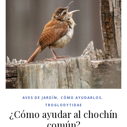
,
,
AVES DE JARDÍN
CÓMO AYUDARLOS
TROGLODYTIDAE
¿Cómo ayudar al chochín
común?