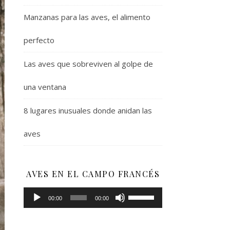
Manzanas para las aves, el alimento
perfecto
Las aves que sobreviven al golpe de
una ventana
8 lugares inusuales donde anidan las
aves
AVES EN EL CAMPO FRANCÉS
Reproductor
Utiliza
00:00
00:00
de
las
audio
teclas
de