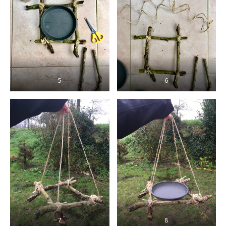
5
6
7
8